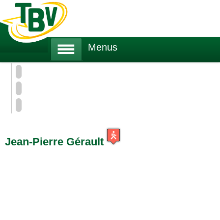
Menus
Tour des Ballons des Vosges
A Pied
Les Professionnels du TBV
Jean-Pierre Gérault